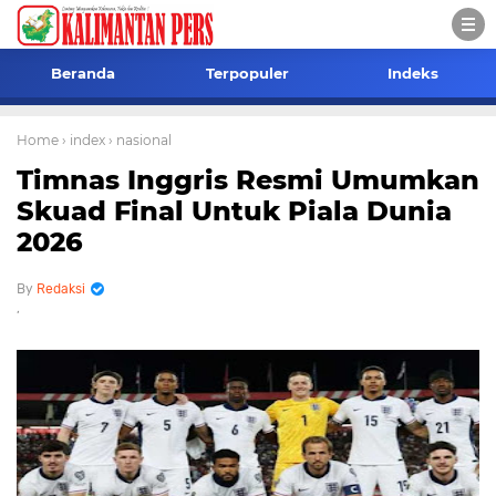
Beranda
Terpopuler
Indeks
Home
› index
› nasional
Timnas Inggris Resmi Umumkan
Skuad Final Untuk Piala Dunia
2026
Redaksi